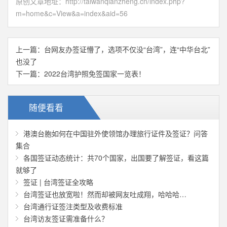
原创文章地址：
http://taiwanqianzheng.cn/index.php?
m=home&c=View&a=index&aid=56
上一篇：
台网友办签证懵了，选项不仅没“台湾”，连“中华台北”
也没了
下一篇：
2022台湾护照免签国家一览表！
随便看看
港澳台胞如何在中国驻外使领馆办理旅行证件及签证？问答
集合
各国签证动态统计：共70个国家，出国要了解签证，看这篇
就够了
签证 | 台湾签证全攻略
台湾签证也放宽啦！然而却被网友吐成翔，哈哈哈…
台湾通行证签注类型及收费标准
台湾访友签证需准备什么？