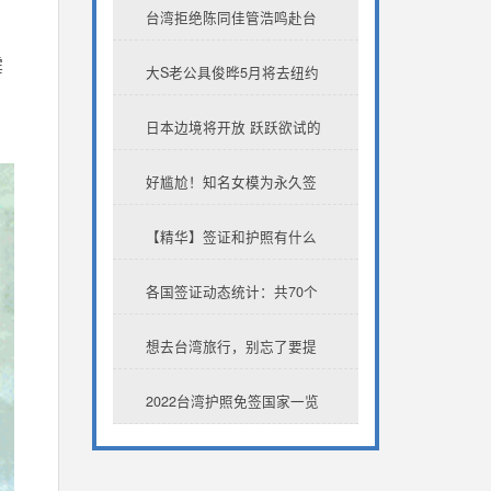
理台湾自由行签证
台湾拒绝陈同佳管浩鸣赴台
霉
签证申请
大S老公具俊晔5月将去纽约
演出，汪小菲迎来最好的“夺
日本边境将开放 跃跃欲试的
女机会”？
台湾“高端仔”却要自费核酸检
好尴尬！知名女模为永久签
测 后悔也来不及了
证与日本人隐婚，因带台湾
【精华】签证和护照有什么
情夫回家露馅
区别？如何分别办理签证与
各国签证动态统计：共70个
护照？
国家，出国要了解签证，看
想去台湾旅行，别忘了要提
这篇就够了！
前办好签证
2022台湾护照免签国家一览
表！