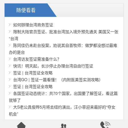
随便看看
如何辦理台湾商务签证
限制大陆官员签证、批准台湾加入境外预先通关 美国又一张
“台湾
陈同佳仍未赴台投案，劝说其自首牧师：做梦都没想过最难
办的是台
台湾访友签证需准备什么？
快讯！明天起，长沙停止办理台湾自由行签证
签证 | 台湾签证全攻略
台湾GO | 签证一篇看懂！（内附医美签实测攻略）
签证 | 台湾签证全攻略
各国签证动态统计：共70个国家，出国要了解签证，看这篇
就够了
大S老公具俊晔5月将去纽约演出，汪小菲迎来最好的“夺女
机会”